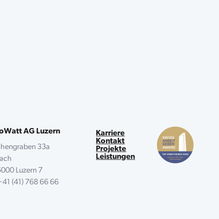
oWatt AG Luzern
Karriere
Kontakt
chengraben 33a
Projekte
Leistungen
tfach
000 Luzern 7
+41 (41) 768 66 66