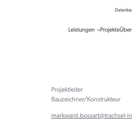
Datenbes
Leistungen
Projekte
Über
Projektleiter
Bauzeichner/Konstrukteur
markward.bossart@trachsel-i