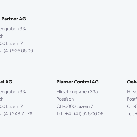
+ Partner AG
hengraben 33a
ach
00 Luzern 7
1 (41) 926 06 06
sel AG
Planzer Control AG
Oek
hengraben 33a
Hirschengraben 33a
Hirs
ach
Postfach
Pos
00 Luzern 7
CH-6000 Luzern 7
CH-6
1 (41) 248 71 78
Tel.
+41 (41) 926 06 06
Tel.