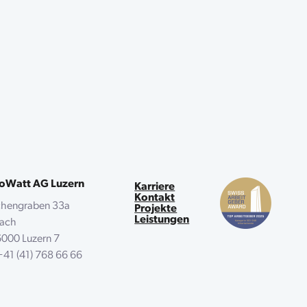
oWatt AG Luzern
Karriere
Kontakt
chengraben 33a
Projekte
Leistungen
tfach
000 Luzern 7
+41 (41) 768 66 66