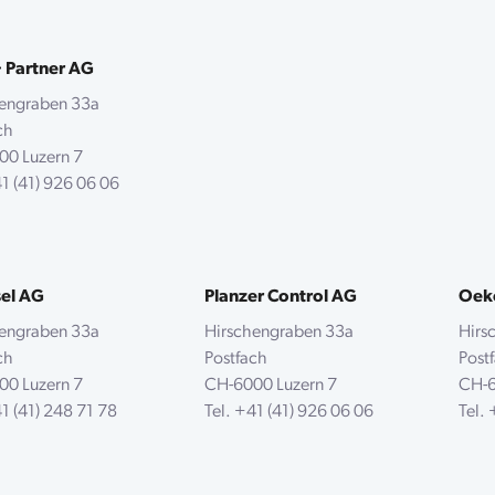
+ Partner AG
hengraben 33a
ach
00 Luzern 7
1 (41) 926 06 06
sel AG
Planzer Control AG
Oek
hengraben 33a
Hirschengraben 33a
Hirs
ach
Postfach
Pos
00 Luzern 7
CH-6000 Luzern 7
CH-6
1 (41) 248 71 78
Tel.
+41 (41) 926 06 06
Tel.